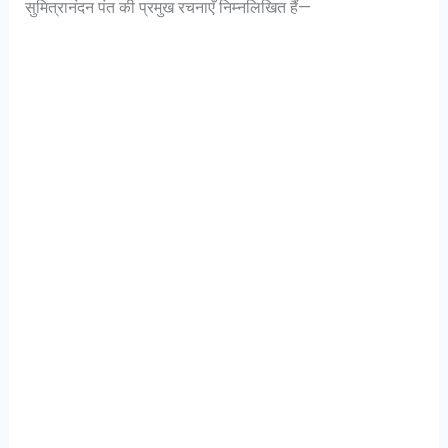
सुमित्रानंदन पंत की प्रमुख रचनाएँ निम्नलिखित हैं—