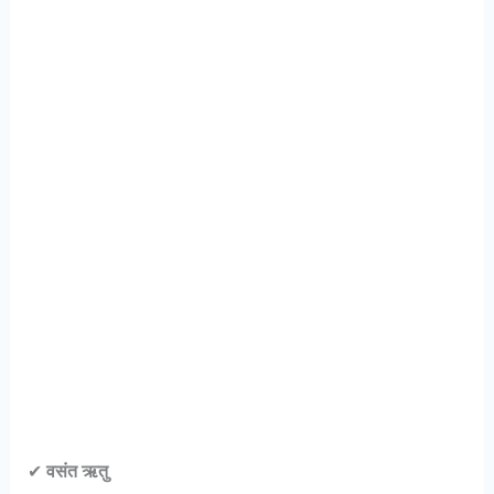
✔
वसंत ऋतु