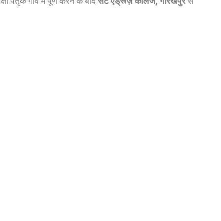
ा पैतृक गाँव में पूर्ण करने के बाद
सेंट एंड्रूज़ कॉलेज, गोरखपुर
से