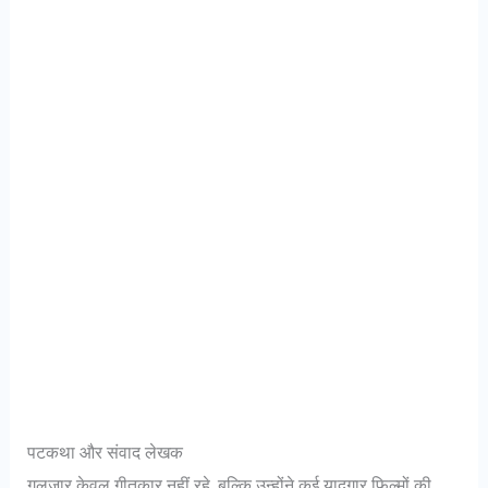
पटकथा और संवाद लेखक
गुलज़ार केवल गीतकार नहीं रहे, बल्कि उन्होंने कई यादगार फ़िल्मों की