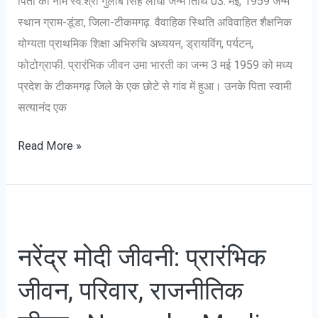
पिता का नाम स्‍व.श्री गुलाब सिंह लोधी जन्म तिथि 03. मई, 1959 जन्‍म
स्‍थान ग्राम-डूंडा, जिला-टीकमगढ़. वैवाहिक स्थिति अविवाहित शैक्षनिक
योग्यता प्राथमिक शिक्षा अभिरुचि अध्‍ययन, ड्रायविंग, पर्यटन,
फोटोग्राफी. प्रारंभिक जीवन उमा भारती का जन्म 3 मई 1959 को मध्य
प्रदेश के टीकमगढ़ जिले के एक छोटे से गांव में हुआ। उनके पिता स्वामी
सत्यानंद एक
उमा
Read More »
भारती:
जीवन,
राजनीति
और
नरेंद्र मोदी जीवनी: प्रारंभिक
योगदान
–
जीवन, परिवार, राजनीतिक
Uma
Bharti