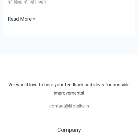
को शिक्षा की ओर ध्यान
आजाद
Read More »
भारत
के
पहले
संन्यासी
सांसद
स्वामी
ब्रह्मानंद
We would love to hear your feedback and ideas for possible
लोधी
improvements!
|
contact@lifetalks.in
Biography
in
Hindi
Company