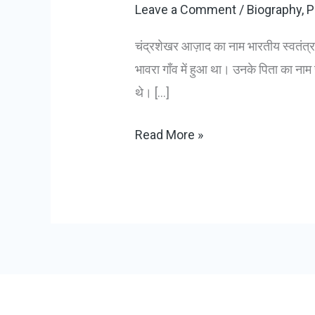
Leave a Comment
/
Biography
,
P
चंद्रशेखर आज़ाद का नाम भारतीय स्वतंत्रत
भावरा गाँव में हुआ था। उनके पिता का ना
थे। […]
चंद्रशेखर
Read More »
आज़ाद
की
जीवनी
–
Chandrashekhar
Aajad
Biography