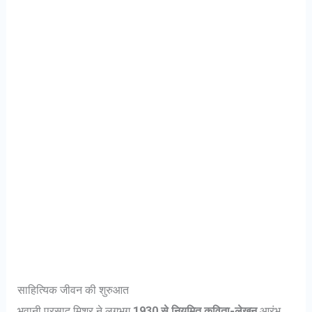
साहित्यिक जीवन की शुरुआत
भवानी प्रसाद मिश्र ने लगभग
1930 से नियमित कविता-लेखन
आरंभ